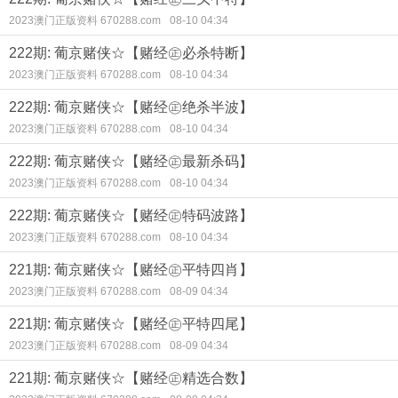
2023澳门正版资料 670288.com
08-10 04:34
222期: 葡京赌侠☆【赌经㊣必杀特断】
2023澳门正版资料 670288.com
08-10 04:34
222期: 葡京赌侠☆【赌经㊣绝杀半波】
2023澳门正版资料 670288.com
08-10 04:34
222期: 葡京赌侠☆【赌经㊣最新杀码】
2023澳门正版资料 670288.com
08-10 04:34
222期: 葡京赌侠☆【赌经㊣特码波路】
2023澳门正版资料 670288.com
08-10 04:34
221期: 葡京赌侠☆【赌经㊣平特四肖】
2023澳门正版资料 670288.com
08-09 04:34
221期: 葡京赌侠☆【赌经㊣平特四尾】
2023澳门正版资料 670288.com
08-09 04:34
221期: 葡京赌侠☆【赌经㊣精选合数】