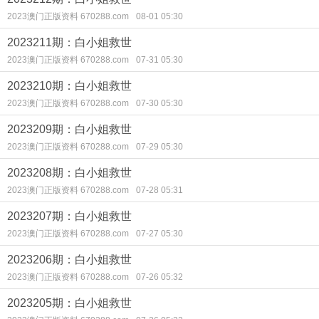
2023澳门正版资料 670288.com
08-01 05:30
2023211期：白小姐救世
2023澳门正版资料 670288.com
07-31 05:30
2023210期：白小姐救世
2023澳门正版资料 670288.com
07-30 05:30
2023209期：白小姐救世
2023澳门正版资料 670288.com
07-29 05:30
2023208期：白小姐救世
2023澳门正版资料 670288.com
07-28 05:31
2023207期：白小姐救世
2023澳门正版资料 670288.com
07-27 05:30
2023206期：白小姐救世
2023澳门正版资料 670288.com
07-26 05:32
2023205期：白小姐救世