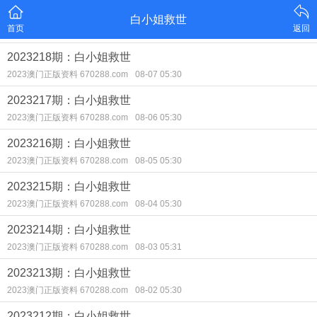
白小姐救世
首页
返回
2023218期：白小姐救世
2023澳门正版资料 670288.com
08-07 05:30
2023217期：白小姐救世
2023澳门正版资料 670288.com
08-06 05:30
2023216期：白小姐救世
2023澳门正版资料 670288.com
08-05 05:30
2023215期：白小姐救世
2023澳门正版资料 670288.com
08-04 05:30
2023214期：白小姐救世
2023澳门正版资料 670288.com
08-03 05:31
2023213期：白小姐救世
2023澳门正版资料 670288.com
08-02 05:30
2023212期：白小姐救世