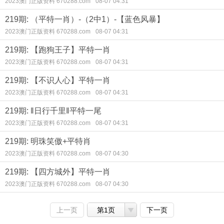
2023澳门正版资料 670288.com
08-07 04:31
219期: （平特一肖）-（2中1）-【蓝色风暴】
2023澳门正版资料 670288.com
08-07 04:31
219期: 【跑狗王子】平特一肖
2023澳门正版资料 670288.com
08-07 04:31
219期: 【不识人心】平特一肖
2023澳门正版资料 670288.com
08-07 04:31
219期: ‖日行千里‖平特一尾
2023澳门正版资料 670288.com
08-07 04:31
219期: 明珠笑傲+平特肖
2023澳门正版资料 670288.com
08-07 04:30
219期: 【四方城外】平特一肖
2023澳门正版资料 670288.com
08-07 04:30
上一页
第1页
下一页